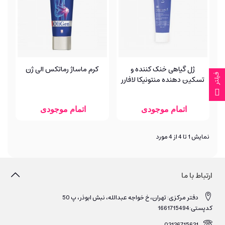
ژل گیاهی خنک کننده و
کرم ماساژ رماتکس الی ژن
فیلتر
تسکین دهنده منتونیکا لافارر
اتمام موجودی
اتمام موجودی
نمایش 1 تا 4 از 4 مورد
ارتباط با ما
دفتر مرکزی: تهران، خ خواجه عبدالله، نبش ابوذر، پ 50
کدپستی:1661715494
02126715621