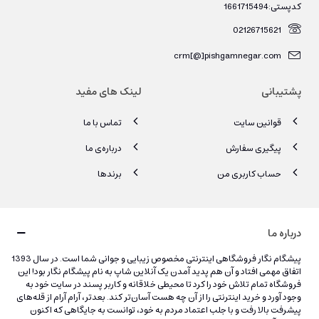
کدپستی:1661715494
02126715621
crm[@]pishgamnegar.com
پشتیبانی
لینک های مفید
قوانین سایت
تماس با ما
پیگیری سفارش
درباره‌ی ما
حساب کاربری من
برندها
درباره ما
پیشگام نگار فروشگاهی اینترنتی مخصوص زیبایی و جوانی شما است. در سال 1393
اتفاق مهمی افتاد و آن هم پدید آمدن یک آنلاین شاپ به نام پیشگام نگار بود! این
فروشگاه تمام تلاش خود را کرد تا محیطی خلاقانه و کاربر پسند در سایت خود به
وجود آورد و خرید اینترنتی را از آن چه هست آسان‌تر کند. بعدتر، آرام آرام از قله‌های
پیشرفت بالا رفت و با جلب اعتماد مردم به خود، توانست به جایگاهی که اکنون