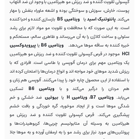
کپسولی تقویت کننده و ضد ریزش مو هیرتامین با وجود آن ضد التهاب
پوست، خارش، سوزش و سوختگی بوده و اشعه ماوراء بنفش را مهار
می‌کند.
پانتوتنیک اسید
یا
ویتامین B5
بازسازی کننده و احیا کننده
است. به این صورت که با محافظت و تقویت مو مواد لازم برای رشد
سلولی و ساخت کلاژن را به آن می‌رساند و ظاهری سالم، مستحکم و
خیره کننده به ساقه موها می‌دهد.
ویتامین B6
یا
پیرویدوکسین
HCI
موجود در قرص کپسولی تقویت کننده و ضد ریزش مو هیرتامین
یک ویتامین مهم برای درمان آلوپسی یا طاسی است. افرادی که با
ریزش شدید موهای خود مواجه اند و انواع درمان‌ها را امتحان کرده اند
با استفاده از این محصول چاره خود را پیدا می‌کنند. آلوپسی هم زنان و
هم مردان را درگیر می‌کند و با
ویتامین B6
تسکین
می‌یابد.
ویتامین
B7، ویتامین H
یا
بیوتین
ضد خشکی و خم
شدگی موها است و از ایجاد موخوره، گره خوردگی و بافت خشم
پیشگیری می‌کند. قرص کپسولی تقویت کننده و ضد ریزش مو
هیرتامین به وسیله آن متابولیسم چربی‌ها، کربوهیدرات‌ها و
پروتئین‌های مورد نیاز برای رشد مو را به ارمغان آورده و به موها جلا