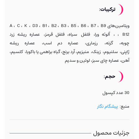
ترکیبات:
ویتامین‌های A ، C ، K ، D3 ، B1 ، B2 ، B3 ، B5 ، B6 ، B7 ، B9
، B12 ، آلوئه ورا، فلفل سیاه، فلفل قرمز، عصاره ریشه زرد
چوبه، گزنه، رزماری، عصاره دم اسب، عصاره ریشه
ژاپنی، سلنیوم، زینک، منیزیم، آرد برنج، گیاه براهمی یا باکویا، کلسیم،
آهن، عصاره چای سبز، لوتین و سدیم
حجم:
30 عدد کپسول
منبع:
پیشگام نگار
جزئیات محصول