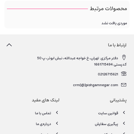
محصولات مرتبط
موردی یافت نشد
ارتباط با ما
دفتر مرکزی: تهران، خ خواجه عبدالله، نبش ابوذر، پ 50
کدپستی:1661715494
02126715621
crm[@]pishgamnegar.com
پشتیبانی
لینک های مفید
قوانین سایت
تماس با ما
پیگیری سفارش
درباره‌ی ما