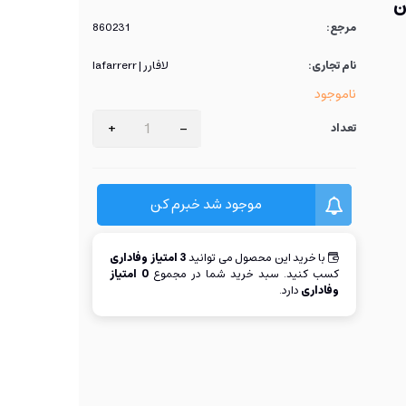
ن
مرجع:
860231
نام تجاری:
لافارر | lafarrerr
ناموجود
+
-
تعداد
موجود شد خبرم کن
با خرید این محصول می توانید
3
امتیاز وفاداری
کسب کنید. سبد خرید شما در مجموع
0
امتیاز
وفاداری
دارد.