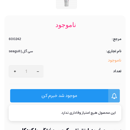
ناموجود
مرجع:
600242
نام تجاری:
سی گل | seagull
ناموجود
+
-
تعداد
موجود شد خبرم کن
این محصول هیچ امتیاز وفاداری ندارد.