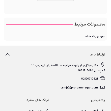
محصولات مرتبط
موردی یافت نشد
ارتباط با ما
دفتر مرکزی: تهران، خ خواجه عبدالله، نبش ابوذر، پ 50
کدپستی:1661715494
02126715621
crm[@]pishgamnegar.com
پشتیبانی
لینک های مفید
قوانین سایت
تماس با ما