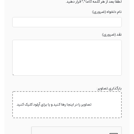
لطفا بعد از هر کلمه کاما "," قرار دهید.
نام دلخواه (ضروری):
نقد (ضروری):
بارگذاری تصاویر:
تصاویر را در اینجا رها کنید و یا برای آپلود کلیک کنید.