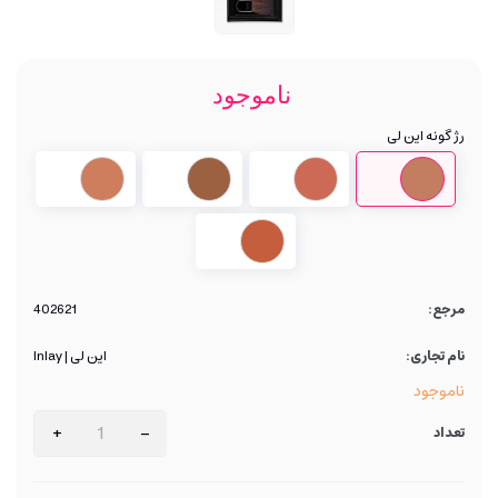
ناموجود
رژ گونه این لی
Harmoney
Rose
Pink
Peach
-
Wood
Rose
-
01
-
-
03
05
02
Coral
-
04
مرجع:
402621
نام تجاری:
این لی | Inlay
ناموجود
+
-
تعداد