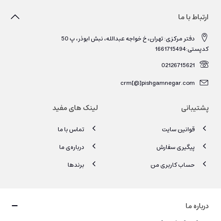
ارتباط با ما
دفتر مرکزی: تهران، خ خواجه عبدالله، نبش ابوذر، پ 50
کدپستی:1661715494
02126715621
crm[@]pishgamnegar.com
پشتیبانی
لینک های مفید
قوانین سایت
تماس با ما
پیگیری سفارش
درباره‌ی ما
حساب کاربری من
برندها
درباره ما