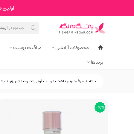
اولین هدیه ما به 
محصولات آرایشی
مراقبت پوست
برندها
خانه
>
مراقبت و بهداشت بدن
>
دئودورانت و ضد تعریق
>
باد
‎−70%