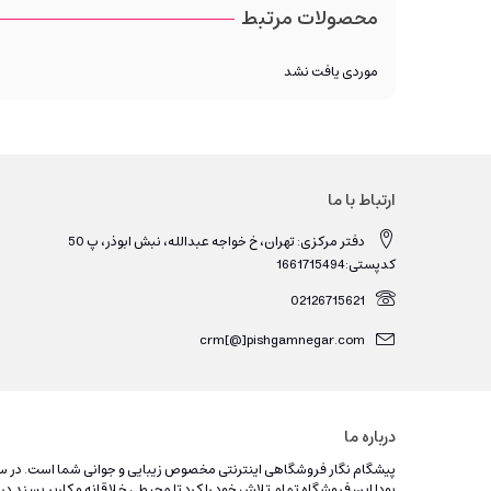
محصولات مرتبط
موردی یافت نشد
ارتباط با ما
دفتر مرکزی: تهران، خ خواجه عبدالله، نبش ابوذر، پ 50
کدپستی:1661715494
02126715621
crm[@]pishgamnegar.com
درباره ما
بود! این فروشگاه تمام تلاش خود را کرد تا محیطی خلاقانه و کاربر پسند در 