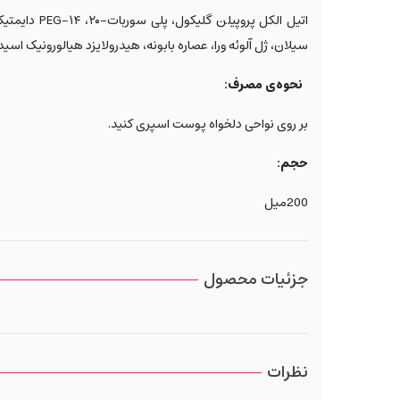
اتیل الکل پروپیلن گلیکول، پلی سوربات-
۲۰
،
۱۴
PEG-
دایمتیک
سیلان، ژل آلوئه ورا، عصاره بابونه، هیدرولایزد هیالورونیک اسید
نحوه‌ی مصرف:
بر روی نواحی دلخواه پوست اسپری کنید.
حجم:
200میل
جزئیات محصول
نظرات