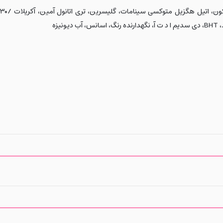
ون، اتیل هگزیل متوکسی سینامات، گلیسرین، تری اتانول آمین، آکریلات /
۳۰-
،
BHT
، دی سدیم ا د ت آ، نگهدارنده رنگ، اسانس، آب دیونیزه