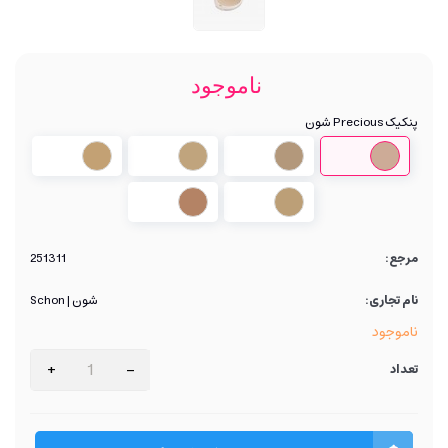
ناموجود
پنکیک Precious شون
P04
P03
P02
P01
P06
P05
مرجع:
251311
نام تجاری:
شون | Schon
ناموجود
+
-
تعداد