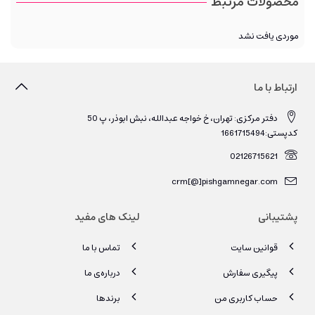
محصولات مرتبط
موردی یافت نشد
ارتباط با ما
دفتر مرکزی: تهران، خ خواجه عبدالله، نبش ابوذر، پ 50
کدپستی:1661715494
02126715621
crm[@]pishgamnegar.com
پشتیبانی
لینک های مفید
قوانین سایت
تماس با ما
پیگیری سفارش
درباره‌ی ما
حساب کاربری من
برندها