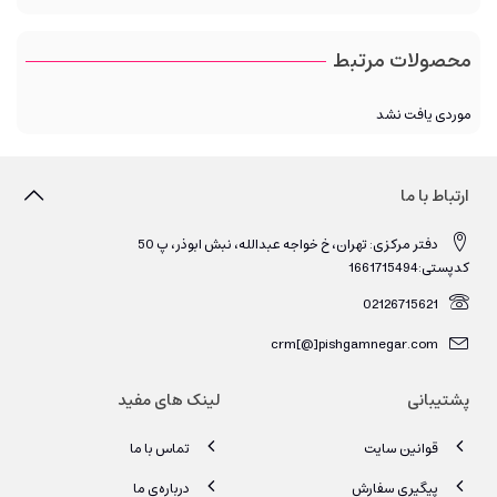
محصولات مرتبط
موردی یافت نشد
ارتباط با ما
دفتر مرکزی: تهران، خ خواجه عبدالله، نبش ابوذر، پ 50
کدپستی:1661715494
02126715621
crm[@]pishgamnegar.com
پشتیبانی
لینک های مفید
قوانین سایت
تماس با ما
پیگیری سفارش
درباره‌ی ما