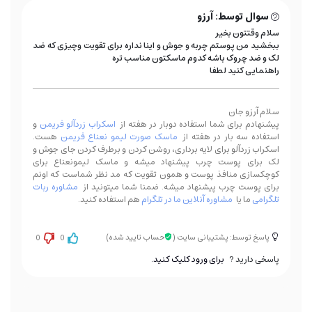
سوال توسط: آرزو
سلام وقتتون بخیر
ببخشید من پوستم چربه و جوش و اینا نداره برای تقویت وچیزی که ضد
لک و ضد چروک باشه کدوم ماسکتون مناسب تره
راهنمایی کنید لطفا
سلام آرزو جان
پیشنهادم برای شما استفاده دوبار در هفته از
اسکراب زردآلو فریمن
و
استفاده سه بار در هفته از
ماسک صورت لیمو نعناع فریمن
هست.
اسکراب زردآلو برای لایه برداری، روشن کردن و برطرف کردن جای جوش و
لک برای پوست چرب پیشنهاد میشه و ماسک لیمونعناع برای
کوچکسازی منافذ پوست و همون تقویت که مد نظر شماست که اونم
برای پوست چرب پیشنهاد میشه. ضمنا شما میتونید از
مشاوره ربات
تلگرامی
ما یا
مشاوره آنلاین ما در تلگرام
هم استفاده کنید.
پاسخ توسط: پشتیبانی سایت
(
حساب تایید شده)
0
0
پاسخی دارید ?
برای ورود کلیک کنید.