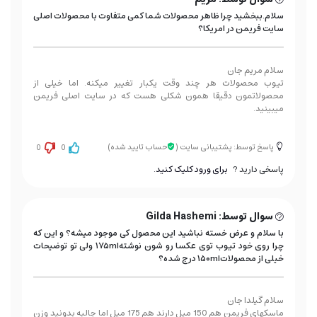
سلام.ببخشید چرا ظاهر محصولات شما کمی متفاوت با محصولات اصلی
سایت فریمن در امریکا؟
سلام مریم جان
تیوب محصولات هر چند وقت یکبار تغییر میکنه. اما خیلی از
محصولاتمون دقیقا همون شکلی هست که در سایت اصلی فریمن
میبینید.
پاسخ توسط: پشتیبانی سایت
(
حساب تایید شده)
0
0
پاسخی دارید ?
برای ورود کلیک کنید.
سوال توسط: Gilda Hashemi
با سلام و عرض خسته نباشید این محصول کی موجود میشه؟ و این که
چرا روی خود تیوب توی عکسا رو شون نوشته۱۷۵ml ولی تو توضیحات
خیلی از محصولات۱۵۰ml درج شده؟
سلام گیلدا جان
ماسکهای فریمن هم 150 میل دارند هم 175 میل اما جالبه بدونید وزن