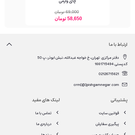
چای وارمی
69,000 تومان
58,650 تومان
ارتباط با ما
دفتر مرکزی: تهران، خ خواجه عبدالله، نبش ابوذر، پ 50
کدپستی:1661715494
02126715621
crm[@]pishgamnegar.com
پشتیبانی
لینک های مفید
قوانین سایت
تماس با ما
پیگیری سفارش
درباره‌ی ما
حساب کاربری من
برندها