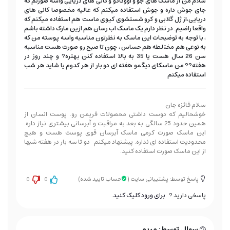
سلام من از ماسک های جو و اووکادو و کانی های دریایی واسه صورتم که
جای جوش داره و جوش استفاده میکنم که عالیه مخصوصا کانی های
دریایی،از ژل گلابی و کرو شستشوی کیوی ماست هم استفاده میکنم که
واقعا راضیم. در نظر دارم یک ماسک اب رسان هم ازین مارک داشته باشم
، با توجه به توضیحات این ماسک به نظرتون مناسبه واسه پوسته من که
به نوعی هم مختلطه هم حساس ، چون تا صبح رو صورت هست مناسبه
سن 26 سال هست یا 35 به بالا استفاده کنن بهتره? و چند روز در
هفته?? من ماسکای دیگمو هفته ای دو بار از هر کدوم یا شاید هر شب
استفاده میکنم
سلام فائزه جان
خوشحالیم که دوست داشتی محصولات فریمن رو. پوست انسان از
همین حدود 25 سالگی به بعد به مراقبت و آبرسانی بیشتری نیاز داره.
این ماسک صورت کرمی ماسک آبرسان قوی پوست هست و هیچ
محدودیت استفاده ای نداره. پیشنهاد میکنم دو تا سه بار در هفته شبها
از این ماسک صورت استفاده کنید.
پاسخ توسط: پشتیبانی سایت
(
حساب تایید شده)
0
0
پاسخی دارید ?
برای ورود کلیک کنید.
سوال توسط: مریم