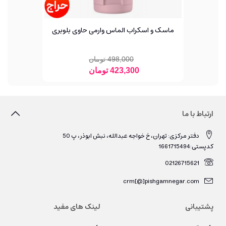
ماسک و اسکراب الماس وارمی حاوی بلوبری
498,000 تومان
423,300 تومان
ارتباط با ما
دفتر مرکزی: تهران، خ خواجه عبدالله، نبش ابوذر، پ 50
کدپستی:1661715494
02126715621
crm[@]pishgamnegar.com
پشتیبانی
لینک های مفید