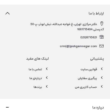
ارتباط با ما
دفتر مرکزی: تهران، خ خواجه عبدالله، نبش ابوذر، پ 50
کدپستی:1661715494
02126715621
crm[@]pishgamnegar.com
پشتیبانی
لینک های مفید
قوانین سایت
تماس با ما
پیگیری سفارش
درباره‌ی ما
حساب کاربری من
برندها
درباره ما