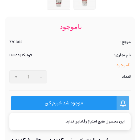
ناموجود
مرجع:
770362
نام تجاری:
فولیکا | Fulica
ناموجود
+
-
تعداد
موجود شد خبرم کن
این محصول هیچ امتیاز وفاداری ندارد.