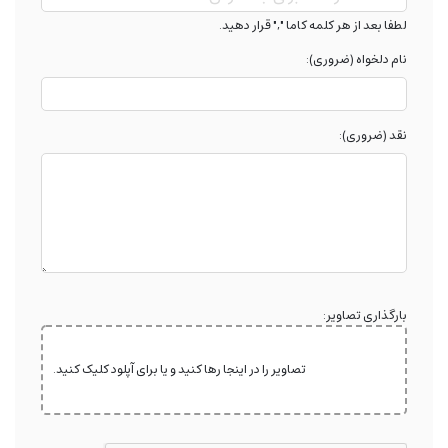
لطفا بعد از هر کلمه کاما "," قرار دهید.
نام دلخواه (ضروری):
نقد (ضروری):
بارگذاری تصاویر:
تصاویر را در اینجا رها کنید و یا برای آپلود کلیک کنید.