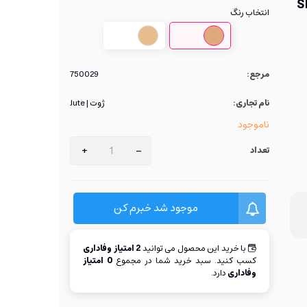
ودر حاوی ضد آفتاب SPF
انتخاب رنگ
بژ
بژ
طبیعی
روشن
مرجع:
750029
نام تجاری:
ژوت | Jute
ناموجود
+
-
تعداد
موجود شد خبرم کن
با خرید این محصول می توانید
2
امتیاز وفاداری
کسب کنید. سبد خرید شما در مجموع
0
امتیاز
وفاداری
دارد.