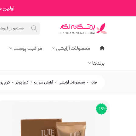
اولین هدیه ما به 
محصولات آرایشی
مراقبت پوست
برندها
خانه
>
محصولات آرایشی
>
آرایش صورت
>
کرم پودر
>
کرم پودر حاوی 
‎−15%