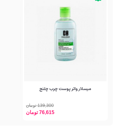
میسلار واتر پوست چرب چلنج
139,300 تومان
76,615 تومان