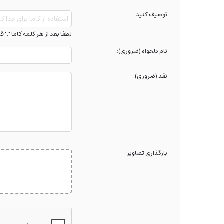
توصیف کنید:
لطفا بعد از هر کلمه کاما "," ق
نام دلخواه (ضروری):
نقد (ضروری):
بارگذاری تصاویر: