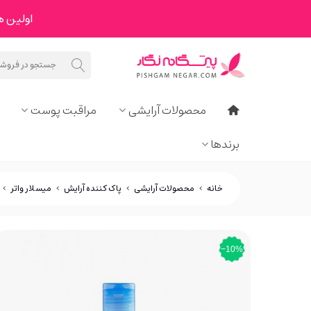
اولین هدیه ما به 
محصولات آرایشی
مراقبت پوست
برندها
خانه
>
محصولات آرایشی
>
پاک کننده آرایش
>
میسلار واتر
>
‎−10%