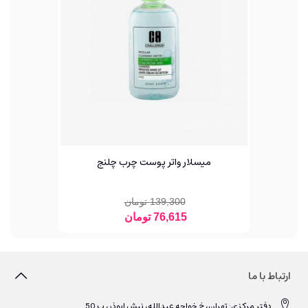
میسلار واتر پوست چرب چلنج
139,300 تومان
76,615 تومان
ارتباط با ما
دفتر مرکزی: تهران، خ خواجه عبدالله، نبش ابوذر، پ 50