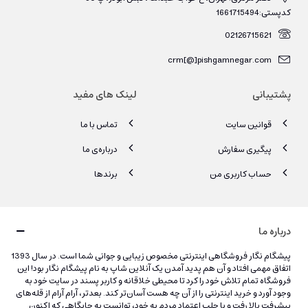
کدپستی:1661715494
02126715621
crm[@]pishgamnegar.com
پشتیبانی
لینک های مفید
قوانین سایت
تماس با ما
پیگیری سفارش
درباره‌ی ما
حساب کاربری من
برندها
درباره ما
پیشگام نگار فروشگاهی اینترنتی مخصوص زیبایی و جوانی شما است. در سال 1393
اتفاق مهمی افتاد و آن هم پدید آمدن یک آنلاین شاپ به نام پیشگام نگار بود! این
فروشگاه تمام تلاش خود را کرد تا محیطی خلاقانه و کاربر پسند در سایت خود به
وجود آورد و خرید اینترنتی را از آن چه هست آسان‌تر کند. بعدتر، آرام آرام از قله‌های
پیشرفت بالا رفت و با جلب اعتماد مردم به خود، توانست به جایگاهی که اکنون