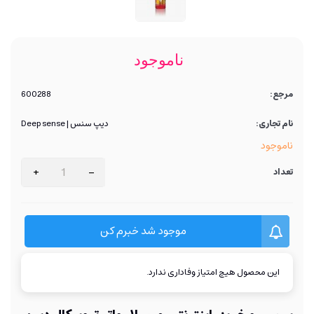
ناموجود
مرجع:
600288
نام تجاری:
دیپ سنس | Deep sense
ناموجود
+
-
تعداد
موجود شد خبرم کن
این محصول هیچ امتیاز وفاداری ندارد.