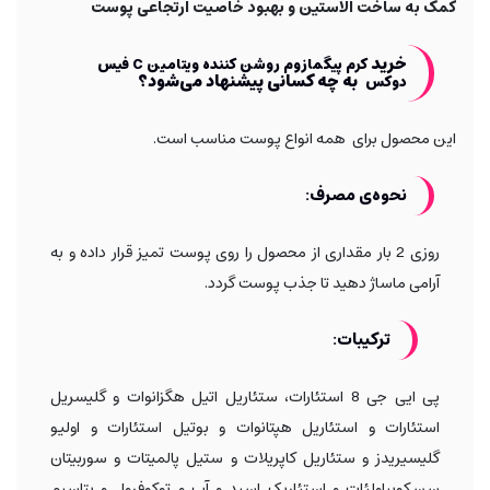
کمک به ساخت الاستین و بهبود خاصیت ارتجاعی پوست
خرید
کرم پیگمازوم روشن کننده ویتامین C فیس
به چه کسانی پیشنهاد می‌شود؟
دوکس
این محصول برای همه انواع پوست مناسب است.
نحوه‌ی مصرف:
روزی 2 بار مقداری از محصول را روی پوست تمیز قرار داده و به
آرامی ماساژ دهید تا جذب پوست گردد.
ترکیبات:
پی ایی جی 8 استئارات، ستئاریل اتیل هگزانوات و گلیسریل
استئارات و استئاریل هپتانوات و بوتیل استئارات و اولیو
گلیسیریدز و ستئاریل کاپریلات و ستیل پالمیتات و سوربیتان
سسکوییاولئات و استئاریک اسید و آب و توکوفرول و پتاسیم