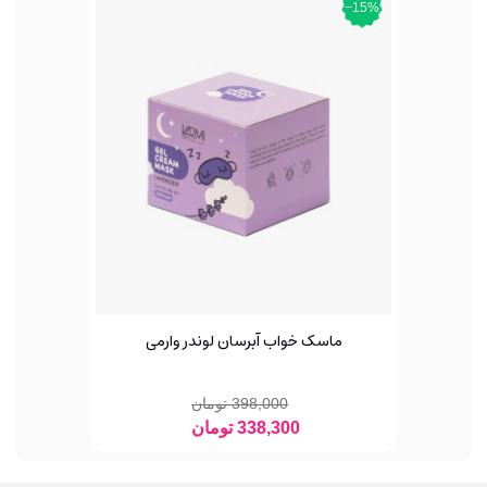
‎−15%
ماسک خواب آبرسان لوندر وارمی
398,000 تومان
338,300 تومان