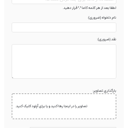
لطفا بعد از هر کلمه کاما "," قرار دهید.
نام دلخواه (ضروری):
نقد (ضروری):
بارگذاری تصاویر:
تصاویر را در اینجا رها کنید و یا برای آپلود کلیک کنید.