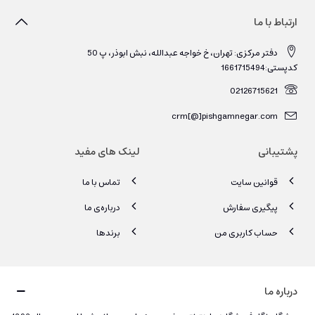
ارتباط با ما
دفتر مرکزی: تهران، خ خواجه عبدالله، نبش ابوذر، پ 50
کدپستی:1661715494
02126715621
crm[@]pishgamnegar.com
پشتیبانی
لینک های مفید
قوانین سایت
تماس با ما
پیگیری سفارش
درباره‌ی ما
حساب کاربری من
برندها
درباره ما