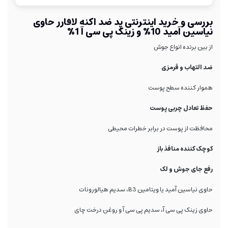
بررسی و خرید اینترنتی پد ضد آکنه لافارر حاوی
نیاسین آمید 10% و زینک پی سی آ 1%
از بین برنده انواع جوش
ضد التهاب و قرمزی
هموار کننده سطح پوست
حفظ تعادل چربی پوست
محافظت از پوست در برابر خطرات محیطی
کوچک کننده منافذ باز
رفع جای جوش و لک
حاوی نیاسین آمید یا ویتامین B3، سدیم هیالورونات
حاوی زینک پی سی آ، سدیم پی سی آ و روغن درخت چای