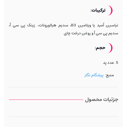
ترکیبات:
نیاسین آمید یا ویتامین B3، سدیم هیالورونات، زینک پی سی آ،
سدیم پی سی آ و روغن درخت چای
حجم:
5 عدد پد
منبع:
پیشگام نگار
جزئیات محصول