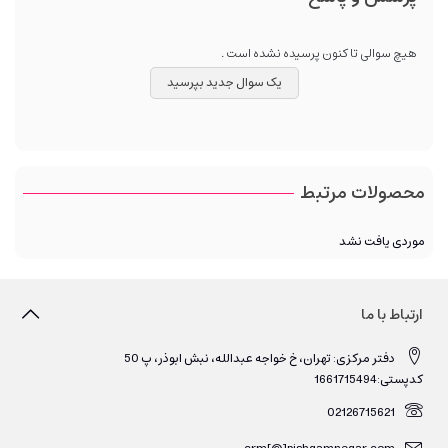
هیچ سوالی تا کنون پرسیده نشده است .
یک سوال جدید بپرسید
محصولات مرتبط
موردی یافت نشد
ارتباط با ما
دفتر مرکزی: تهران، خ خواجه عبدالله، نبش ابوذر، پ 50
کدپستی:1661715494
02126715621