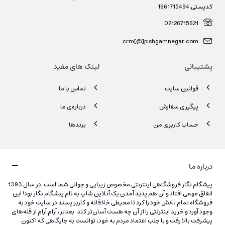
کدپستی:1661715494
02126715621
crm[@]pishgamnegar.com
پشتیبانی
لینک های مفید
قوانین سایت
تماس با ما
پیگیری سفارش
درباره‌ی ما
حساب کاربری من
برندها
درباره ما
پیشگام نگار فروشگاهی اینترنتی مخصوص زیبایی و جوانی شما است. در سال 1393
اتفاق مهمی افتاد و آن هم پدید آمدن یک آنلاین شاپ به نام پیشگام نگار بود! این
فروشگاه تمام تلاش خود را کرد تا محیطی خلاقانه و کاربر پسند در سایت خود به
وجود آورد و خرید اینترنتی را از آن چه هست آسان‌تر کند. بعدتر، آرام آرام از قله‌های
پیشرفت بالا رفت و با جلب اعتماد مردم به خود، توانست به جایگاهی که اکنون