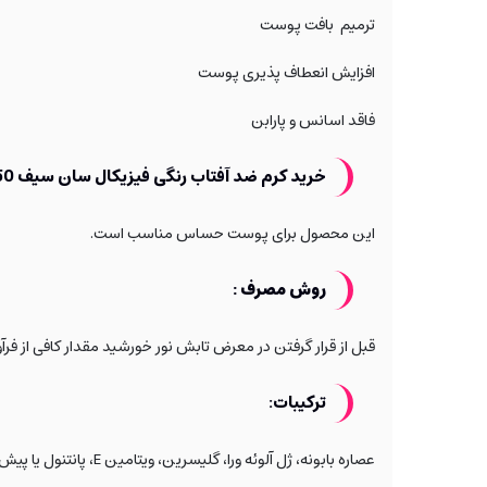
ترمیم بافت پوست
افزایش انعطاف پذیری پوست
فاقد اسانس و پارابن
خرید کرم ضد آفتاب رنگی فیزیکال سان سیف SPF50 مناسب پوست حساس به چه کسانی پیشنهاد می‌شود؟
این محصول برای پوست حساس مناسب است.
روش مصرف :
قبل از قرار گرفتن در معرض تابش نور خورشید مقدار کافی از فر
ترکیبات:
عصاره بابونه، ژل آلوئه ورا، گلیسرین، ویتامین E، پانتنول یا پیش ساز ویتامین B5، عصاره میموزا