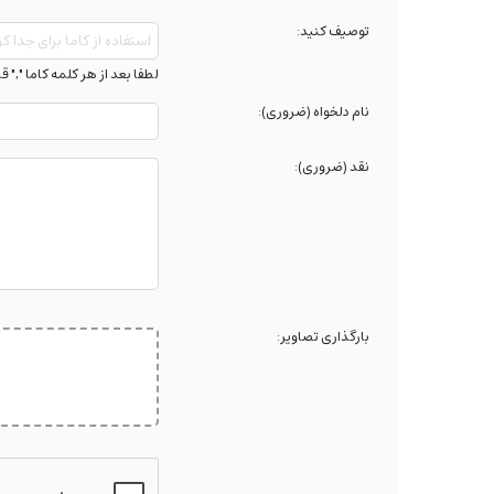
توصیف کنید:
لطفا بعد از هر کلمه کاما "," ق
نام دلخواه (ضروری):
نقد (ضروری):
بارگذاری تصاویر: