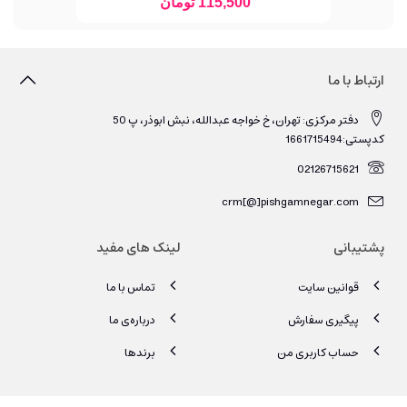
115,500 تومان
ارتباط با ما
دفتر مرکزی: تهران، خ خواجه عبدالله، نبش ابوذر، پ 50
کدپستی:1661715494
02126715621
crm[@]pishgamnegar.com
پشتیبانی
لینک های مفید
قوانین سایت
تماس با ما
پیگیری سفارش
درباره‌ی ما
حساب کاربری من
برندها