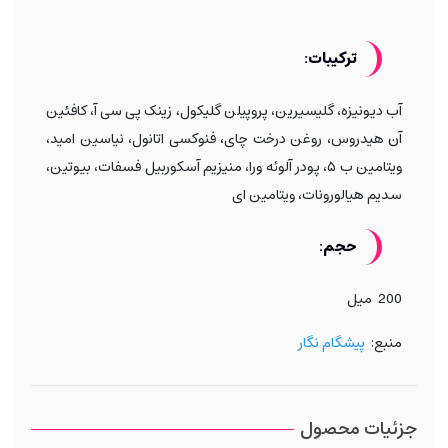
ترکیبات:
آب دیونیزه، گلیسیرین، پروپیلن گلیکول، زینک پی سی آ، کافئین
آن هیدروس، روغن درخت چای، فنوکسی اتانول، نیاسین امید،
ویتامین ب ۵، پودر آلوئه ورا، منیزیم آسکوربیل فسفات، بیوتین،
سدیم هیالورونات، ویتامین ای
حجم:
200 میل
منبع:
پیشگام نگار
جزئیات محصول