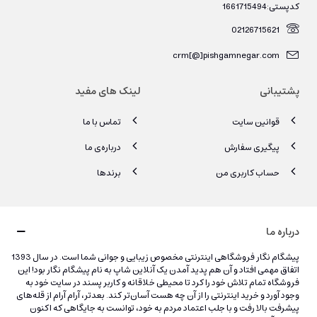
کدپستی:1661715494
02126715621
crm[@]pishgamnegar.com
پشتیبانی
لینک های مفید
قوانین سایت
تماس با ما
پیگیری سفارش
درباره‌ی ما
حساب کاربری من
برندها
درباره ما
پیشگام نگار فروشگاهی اینترنتی مخصوص زیبایی و جوانی شما است. در سال 1393
اتفاق مهمی افتاد و آن هم پدید آمدن یک آنلاین شاپ به نام پیشگام نگار بود! این
فروشگاه تمام تلاش خود را کرد تا محیطی خلاقانه و کاربر پسند در سایت خود به
وجود آورد و خرید اینترنتی را از آن چه هست آسان‌تر کند. بعدتر، آرام آرام از قله‌های
پیشرفت بالا رفت و با جلب اعتماد مردم به خود، توانست به جایگاهی که اکنون