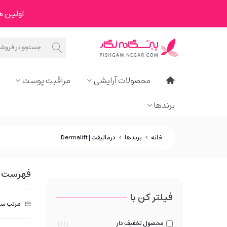
اولین هدیه ما به 
محصولات آرایشی
مراقبت پوست
برندها
خانه
>
برندها
>
درمالیفت | Dermalift
فهرست محص
فیلتر کن با
مرتب سا
محصول تخفیف دار
21