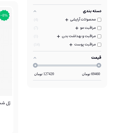
دسته بندی
‎−8%
محصولات آرایشی
+
4
مراقبت مو
+
7
مراقبت و بهداشت بدن
+
1
مراقبت پوست
+
14
قیمت
69460
تومان
127420
تومان
ژل شست