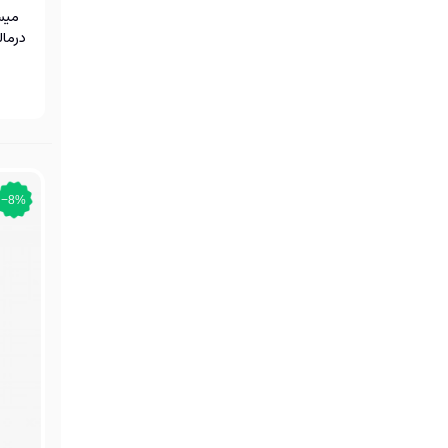
میس
درما
‎−8%