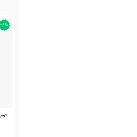
‎−8%
فوم 