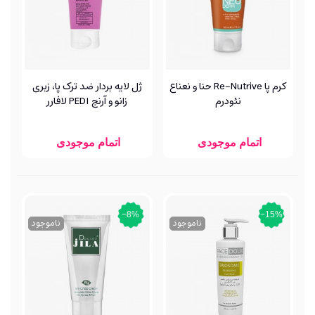
کرم پا Re-Nutrive حنا و نعناع
ژل لایه بردار ضد ترک پا، زبری
نئودرم
زانو و آرنج PEDI لافارر
اتمام موجودی
اتمام موجودی
‎−8%
‎−15%
ناموجود
ناموجود