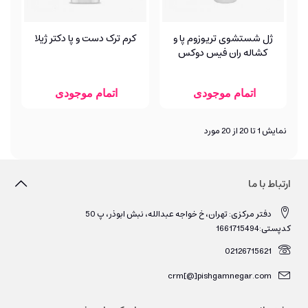
ژل شستشوی تریوزوم پا و
کرم ترک دست و پا دکتر ژیلا
کشاله ران فیس دوکس
اتمام موجودی
اتمام موجودی
نمایش 1 تا 20 از 20 مورد
ارتباط با ما
دفتر مرکزی: تهران، خ خواجه عبدالله، نبش ابوذر، پ 50
کدپستی:1661715494
02126715621
crm[@]pishgamnegar.com