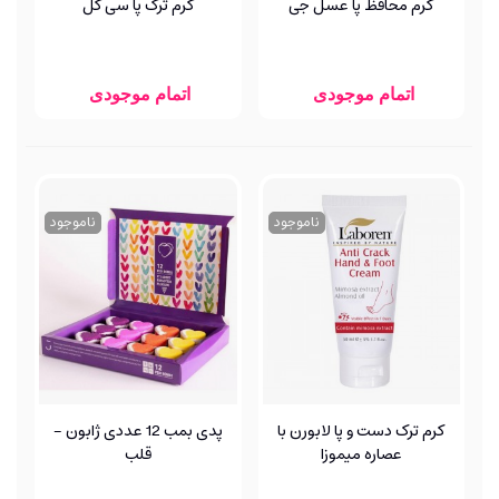
کرم محافظ پا عسل جی
کرم ترک پا سی گل
اتمام موجودی
اتمام موجودی
ناموجود
ناموجود
کرم ترک دست و پا لابورن با
پدی بمب 12 عددی ژابون -
عصاره میموزا
قلب