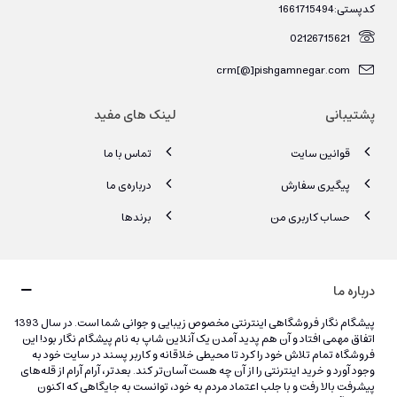
کدپستی:1661715494
02126715621
crm[@]pishgamnegar.com
پشتیبانی
لینک های مفید
قوانین سایت
تماس با ما
پیگیری سفارش
درباره‌ی ما
حساب کاربری من
برندها
درباره ما
پیشگام نگار فروشگاهی اینترنتی مخصوص زیبایی و جوانی شما است. در سال 1393
اتفاق مهمی افتاد و آن هم پدید آمدن یک آنلاین شاپ به نام پیشگام نگار بود! این
فروشگاه تمام تلاش خود را کرد تا محیطی خلاقانه و کاربر پسند در سایت خود به
وجود آورد و خرید اینترنتی را از آن چه هست آسان‌تر کند. بعدتر، آرام آرام از قله‌های
پیشرفت بالا رفت و با جلب اعتماد مردم به خود، توانست به جایگاهی که اکنون