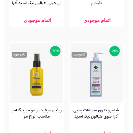
نئودرم
ای حاوی هیالورونیک اسید آدرا
با آبکشی
اتمام موجودی
اتمام موجودی
‎−70%
‎−20%
ناموجود
ناموجود
شامپو بدون سولفات پمپی
روغن مراقبت از مو مورینگا امو
آدرا حاوی هیالورونیک اسید
مناسب انواع مو