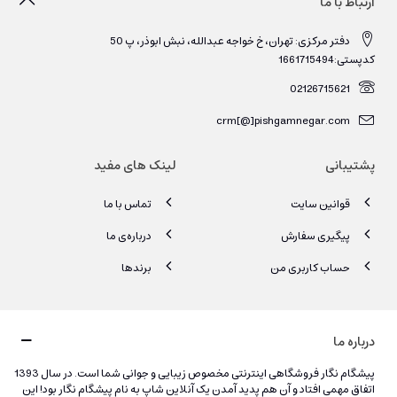
ارتباط با ما
دفتر مرکزی: تهران، خ خواجه عبدالله، نبش ابوذر، پ 50
کدپستی:1661715494
02126715621
crm[@]pishgamnegar.com
پشتیبانی
لینک های مفید
قوانین سایت
تماس با ما
پیگیری سفارش
درباره‌ی ما
حساب کاربری من
برندها
درباره ما
پیشگام نگار فروشگاهی اینترنتی مخصوص زیبایی و جوانی شما است. در سال 1393
اتفاق مهمی افتاد و آن هم پدید آمدن یک آنلاین شاپ به نام پیشگام نگار بود! این